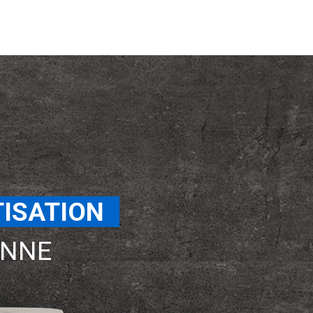
TISATION
..
ENNE