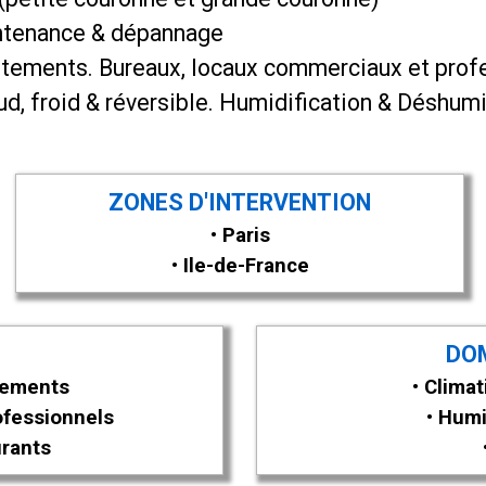
aintenance & dépannage
rtements. B
ureaux, locaux commerciaux et prof
d, froid & réversible.
Humidification & Déshumi
ZONES D'INTERVENTION
• Paris
• Ile-de-France
DO
rtements
• Climat
ofessionnels
• Humi
urants