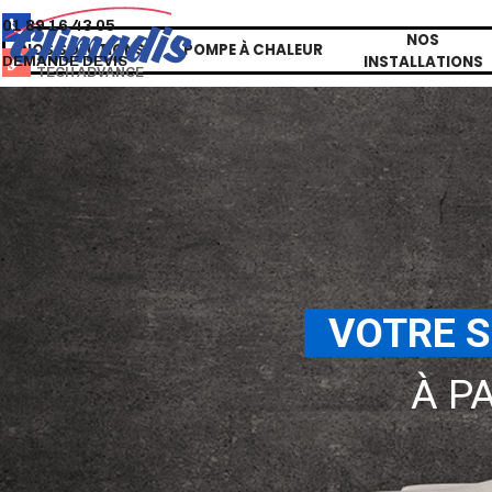
Aller au contenu
01 89 16 43 05
Saute
NOS
NOS SOLUTIONS
POMPE À CHALEUR
▼
INSTALLATIONS
DEMANDE DEVIS
TECH ADVANCE
..
VOTRE S
À P